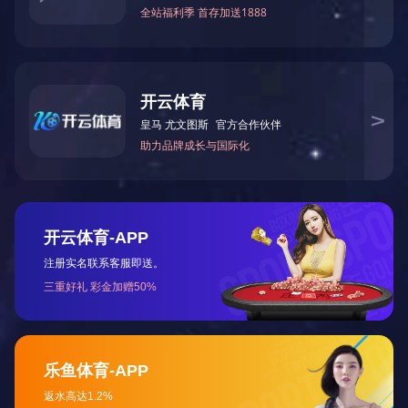

产品

新闻

案例
